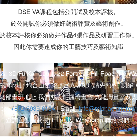
DSE VA課程包括公開試及校本評核。
於公開試你必須做好藝術評賞及藝術創作。
於校本評核你必須做好作品4張作品及研習工作簿
因此你需要速成你的工藝技巧及藝術知識
ss: 3D Fu Kar Court, 32 Fortress Hill Road (No Wal
詢地址: 炮台山道32號富嘉閣3D (請先預約, 謝絕 Wal
總部畫班地址,我們亦設銅鑼灣畫室,九龍灣畫室及
app:
+852 6939 6134
| Email:
info@michaelandrew
查詢面對面教授(1:1)可以 Whatsapp 聯絡我們.