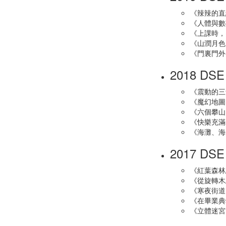
《辣辣的直
《人體與數
《上課時，
《山潤月色
《門裏門外
2018 DS
《震動的三
《魔幻地圖
《六個攀山
《快樂充滿
《海灘、海
2017 DS
《紅葉森林
《從旋轉木
《寒夜街道
《在畢業典
《立體迷宮