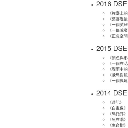
2016 DS
《舞臺上的
《盛宴過後
《一個英雄
《一條荒廢
《正負空間
2015 DS
《顏色與形
《一個在花
《驟雨中的
《飛鳥對籠
《一個興建
2014 DS
《遊記》
《自畫像》
《烏托邦》
《魚在唱》
《生命樹》