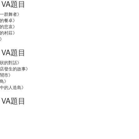
E VA題目
一群舞者》
的餐卓》
的悲哀》
的村莊》
》
E VA題目
狀的對話》
店發生的故事》
鬧市》
鳥》
中的人造島》
E VA題目