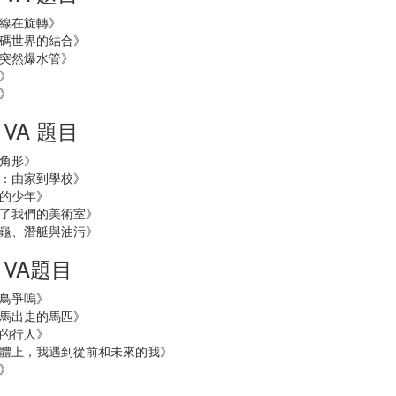
線在旋轉》
碼世界的結合》
突然爆水管》
》
》
E VA 題目
角形》
：由家到學校》
的少年》
了我們的美術室》
龜、潛艇與油污》
E VA題目
鳥爭嗚》
馬出走的馬匹》
的行人》
體上，我遇到從前和未來的我》
》