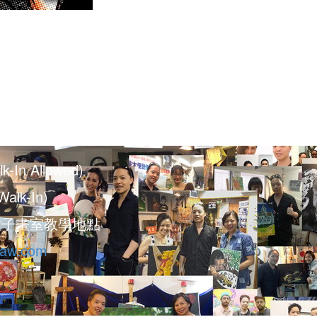
。
k-In Allowed)
k-In)
太子畫室教學地點
law.com