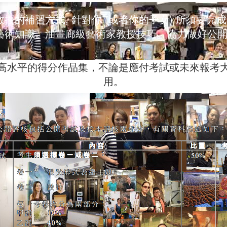
授的補習方式, 針對你 (或者你的子女) 所須要完
藝術知識。油畫廊級藝術家教授技巧。協力做好公
高水平的得分作品集，不論是應付考試或未來報考
用。