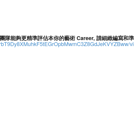
ojo) 的團隊能夠更精準評估本你的藝術 Career, 請細緻編寫
ScISrbT9Dy8XMuhkF5tEGrOpbMwmC3Z8GdJeKVYZBww/vie